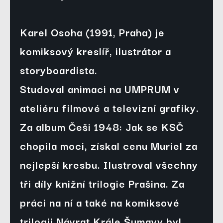
Karel Osoha (1991, Praha) je
komiksový kreslíř, ilustrátor a
storyboardista.
Studoval animaci na UMPRUM v
ateliéru filmové a televizní grafiky.
Za album Češi 1948: Jak se KSČ
chopila moci, získal cenu Muriel za
nejlepší kresbu. Ilustroval všechny
tři díly knižní trilogie Prašina. Za
práci na ní a také na komiksové
trilogii Návrat Krále Šumavy byl