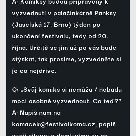
A: Komiksy budou připraveny k 
vyzvednutí v palačinkárně Panksy 
(Jaselská 17, Brno) týden po 
ukončení festivalu, tedy od 20. 
října. Určitě se jim už po vás bude 
stýskat, tak prosíme, vyzvedněte si 
je co nejdříve.
Q: „Svůj komiks si nemůžu / nebudu 
moci osobně vyzvednout. Co teď?“
A: Napiš nám na 
komacek@festivalkoma.cz, popiš 
svoji situaci a domluvíme se na 